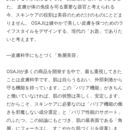
メールマガジン
た。 皮膚が体の免疫を司る重要な器官と考えられる
今、スキンケアの役割は美容のためだけのものにとどま
Instagram
りません。 OSAJIは健やかで美しい皮膚を保つためのラ
イフスタイルをデザインする、現代の「お匙」でありた
Facebook
いと考えます。
―皮膚科学にもとづく「角層美容」
OSAJIが多くの商品を開発する中で、最も重視してきた
ことは皮膚科学です。肌は自らうるおい、外部刺激から
守る機能を持っています。この「バリア機能」がきちん
と働いていなければ、肌の状態は美しく、安定します。
だからこそ、スキンケアに必要なのは「バリア機能の働
きを邪魔しない成分選定」と「バリア性能のサポート」
のふたつ。この結論にもとづき、肌の最表面である「角
層」にフォーカスし、すこやかな肌づくりを提案しま