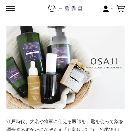
カテゴリー
ブランドから探す
問い合わせ
当店について
お買い物ガイド
ポイントについて
配送料について
江戸時代、大名や将軍に仕える医師を、匙を使って薬を
ラッピングについて
調合するすがたになぞらえ「お匙(おさじ)」と呼びまし