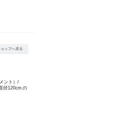
ショップへ戻る
ーメント）/
径120cm の