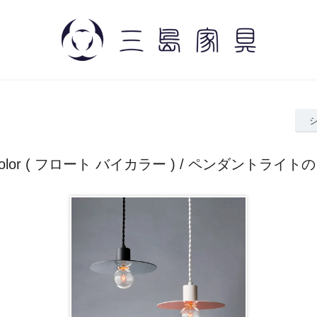
 bicolor ( フロート バイカラー ) / ペンダントライ