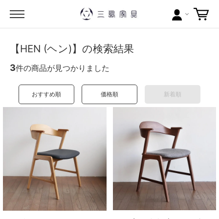
カテゴリー
【HEN (ヘン)】の検索結果
3
件の商品が見つかりました
ブランドから探す
問い合わせ
おすすめ順
価格順
新着順
当店について
お買い物ガイド
ポイントについて
配送料について
ラッピングについて