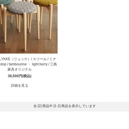
騨産業
ひむか
れぽれ
松野屋
マチク
LISA LARSON
 LYKKE（リュッケ）/ スツール / ミナ
 / tambourine ・ light berry / 三島
家具オリジナル
38,500円(税込)
詳細を見る
全 [2] 商品中 [1-2] 商品を表示しています