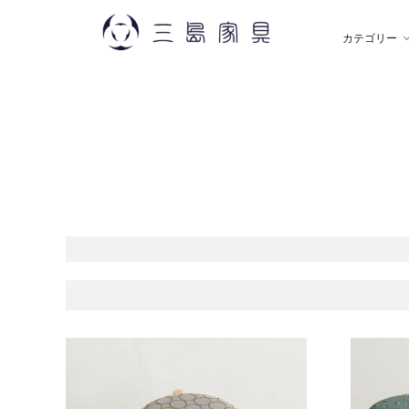
カテゴリー
雑 貨
秋田木工
ソ
飯
デスク
薫玉堂
収
小
ミラー
神藤タオル
ラ
ち
贈りもの
トモタケ
ア
ナ