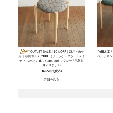
BIRDS'WORDS
飛
フランジパニラタン
ぽ
mina perhonen
ヤ
OUTLET SALE｜10％OFF｜新品・未使
秋田木工 /
用 ｜秋田木工 / LYKKE（リュッケ）スツール / ミ
ペルホネン dop
ナ ペルホネン dop / tambourine グレー / 三島家
具オリジナル
34,650円(税込)
詳細を見る