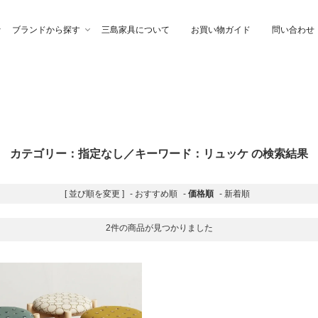
ブランドから探す
三島家具について
お買い物ガイド
問い合わせ
ファ
高幸作
チェア
イブル
カテゴリー：指定なし／キーワード：リュッケ の検索結果
納家具
石製作所
ベッド
サイトーウッド
[ 並び順を変更 ]
-
おすすめ順
-
価格順
-
新着順
グ・ファブリック
ぎらまりこ
照 明
tetra（テトラ）
2件の商品が見つかりました
ウトレット
ガノインテリア
にじゆら