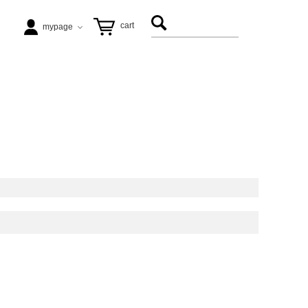
cart
mypage
テーブル
ezu（リップル洋品店）
ヴィンテージ家具
松徳硝子
アート
飛松灯器
能作