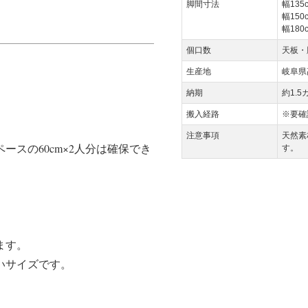
脚間寸法
幅135
幅150
幅180
個口数
天板・
生産地
岐阜県
納期
約1.5
搬入経路
※要確
注意事項
天然素
スの60cm×2人分は確保でき
す。
ます。
いサイズです。