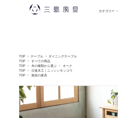
カテゴリー
雑 貨
秋田木工
ソ
飯
TOP
>
テーブル
>
ダイニングテーブル
デスク
薫玉堂
収
小
TOP
>
すべての商品
TOP
>
木の種類から選ぶ
>
オーク
TOP
>
日進木工｜ニッシンモッコウ
TOP
>
無垢の家具
ミラー
神藤タオル
ラ
ち
贈りもの
トモタケ
ア
ナ