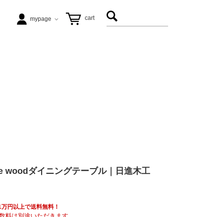
cart
mypage
テーブル
ezu（リップル洋品店）
ヴィンテージ家具
松徳硝子
アート
飛松灯器
te woodダイニングテーブル｜日進木工
能作
具も1万円以上で送料無料！
数料は別途いただきます。