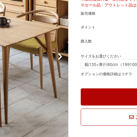
騨産業
ひむか
※セール品・アウトレット品は
販売価格
れぽれ
松野屋
ポイント
購入数
マチク
LISA LARSON
サイズをお選びください
オプションの価格詳細はコチラ