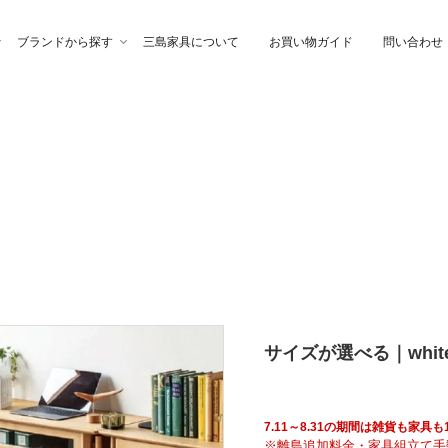
ブランドから探す
三島家具について
お買い物ガイド
問い合わせ
ファ
高幸作
チェア
イブル
納家具
石製作所
ベッド
サイトーウッド
グ・ファブリック
ぎらまりこ
照 明
tetra（テトラ）
サイズが選べる｜whi
ウトレット
ガノインテリア
にじゆら
7.11～8.31の期間は雑貨も家
※離島追加料金・家具組立て手