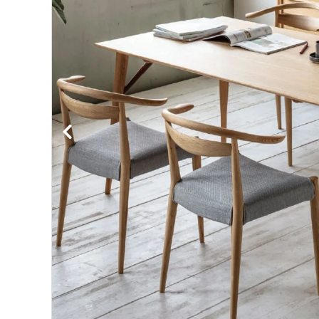
BIRDS'WORDS
飛
フランジパニラタン
ぽ
mina perhonen
ヤ