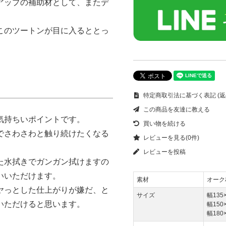
アップの補助材として、またデ
このツートンが目に入るととっ
特定商取引法に基づく表記 (返
この商品を友達に教える
気持ちいポイントです。
買い物を続ける
でさわさわと触り続けたくなる
レビューを見る(0件)
レビューを投稿
た水拭きでガンガン拭けますの
いいただけます。
素材
オーク
ヤっとした仕上がりが嫌だ、と
サイズ
幅135
いただけると思います。
幅150
幅180