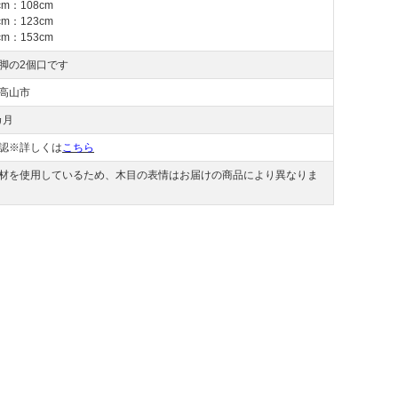
cm：108cm
cm：123cm
cm：153cm
脚の2個口です
高山市
カ月
認※詳しくは
こちら
材を使用しているため、木目の表情はお届けの商品により異なりま