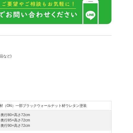
品など)
材（ON）一部ブラックウォールナット材ウレタン塗装
×奥行80×高さ72cm
×奥行85×高さ72cm
×奥行90×高さ72cm