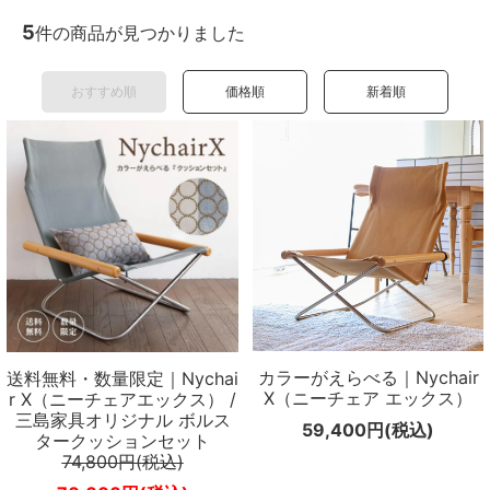
5
件の商品が見つかりました
おすすめ順
価格順
新着順
カラーがえらべる｜Nychair
送料無料・数量限定｜Nychai
X（ニーチェア エックス）
r X（ニーチェアエックス） /
三島家具オリジナル ボルス
59,400円(税込)
タークッションセット
74,800円(税込)