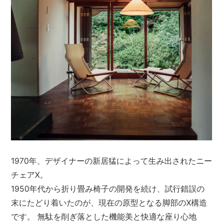
1970年、デザイナーの新居猛によって生み出されたニー
チェアX。
1950年代から折り畳み椅子の開発を続け、試行錯誤の
末にたどり着いたのが、現在の原型となる脚部のX構造
です。 無駄を削ぎ落とした機能美と快適な座り心地