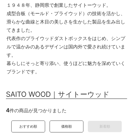
１９４８年、静岡県で創業したサイトーウッド。
メールマガジン
成型合板（モールド・プライウッド）の技術を活かし、
Instagram
滑らかな曲線と木目の美しさを生かした製品を生み出し
てきました。
Facebook
代表作のプライウッドダストボックスをはじめ、シンプ
ルで温かみのあるデザインは国内外で愛され続けていま
す。
暮らしにそっと寄り添い、使うほどに魅力を深めていく
ブランドです。
SAITO WOOD｜サイトーウッド
4
件の商品が見つかりました
おすすめ順
価格順
新着順