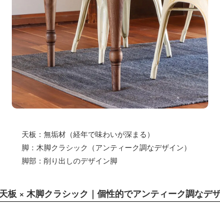
騨産業
ひむか
れぽれ
松野屋
マチク
LISA LARSON
天板：無垢材（経年で味わいが深まる）
脚：木脚クラシック（アンティーク調なデザイン）
脚部：削り出しのデザイン脚
天板 × 木脚クラシック｜個性的でアンティーク調なデ