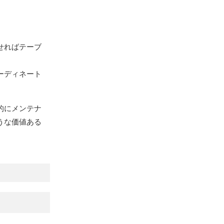
。
せればテーブ
ーディネート
的にメンテナ
うな価値ある