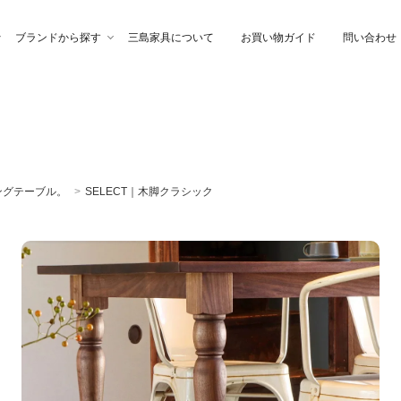
ブランドから探す
三島家具について
お買い物ガイド
問い合わせ
ファ
高幸作
チェア
イブル
ングテーブル。
>
SELECT｜木脚クラシック
納家具
石製作所
ベッド
サイトーウッド
グ・ファブリック
ぎらまりこ
照 明
tetra（テトラ）
ウトレット
ガノインテリア
にじゆら