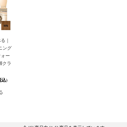
べる｜
イニング
ウォー
脚クラ
税込)
る