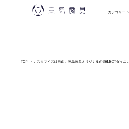
カテゴリー
雑 貨
秋田木工
ソ
飯
TOP
>
カスタマイズは自由。三島家具オリジナルのSELECTダイニ
デスク
薫玉堂
収
小
ミラー
神藤タオル
ラ
ち
贈りもの
トモタケ
ア
ナ