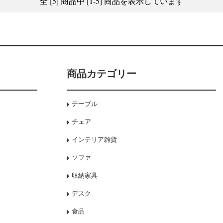
全 [5] 商品中 [1-5] 商品を表示しています
商品カテゴリー
テーブル
チェア
インテリア雑貨
ソファ
収納家具
デスク
食品