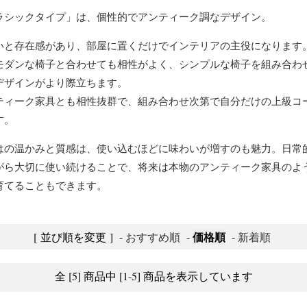
ラシックタイプ」は、個性的でアンティーク調なデザイン。
いと存在感があり、部屋に置くだけでインテリアの主役になります
モダンな椅子と合わせても相性がよく、シンプルな椅子を組み合わ
デザインがより際立ちます。
ティーク家具とも相性抜群で、組み合わせ次第で自分だけの上級コ
す。
はの温かみと質感は、使い込むほどに味わいが増すのも魅力。日常
がら大切に使い続けることで、将来は本物のアンティーク家具のよ
育てることもできます。
価格順
[ 並び順を変更 ]
-
おすすめ順
-
-
新着順
全 [5] 商品中 [1-5] 商品を表示しています