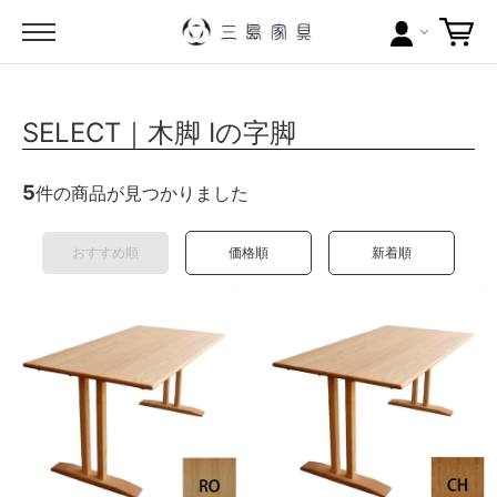
カテゴリー
SELECT｜木脚 Iの字脚
ブランドから探す
5
件の商品が見つかりました
問い合わせ
おすすめ順
価格順
新着順
当店について
お買い物ガイド
ポイントについて
配送料について
ラッピングについて