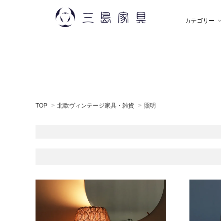
カテゴリー
雑 貨
秋田木工
ソ
飯
TOP
>
北欧ヴィンテージ家具・雑貨
>
照明
デスク
薫玉堂
収
小
ミラー
神藤タオル
ラ
ち
贈りもの
トモタケ
ア
ナ