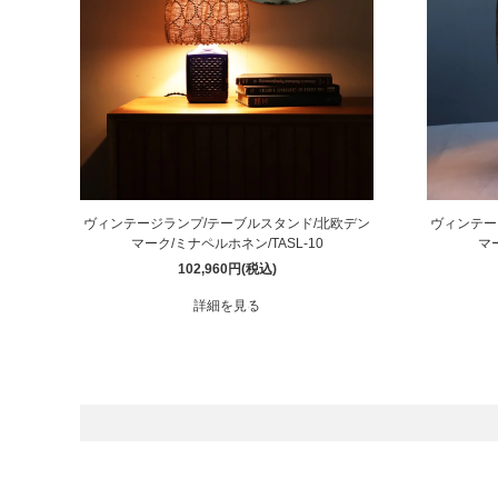
BIRDS'WORDS
飛
フランジパニラタン
ぽ
mina perhonen
ヤ
ヴィンテージランプ/テーブルスタンド/北欧デン
ヴィンテー
マーク/ミナペルホネン/TASL-10
マー
102,960円(税込)
詳細を見る