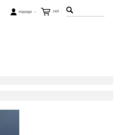
cart
mypage
テーブル
ezu（リップル洋品店）
ヴィンテージ家具
松徳硝子
アート
飛松灯器
能作