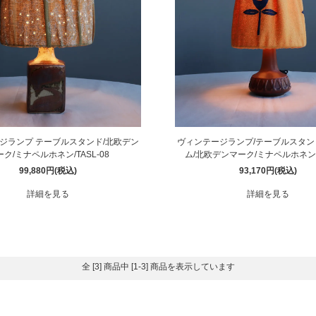
騨産業
ひむか
れぽれ
松野屋
マチク
LISA LARSON
ジランプ テーブルスタンド/北欧デン
ヴィンテージランプ/テーブルスタン
ク/ミナペルホネン/TASL-08
ム/北欧デンマーク/ミナペルホネン/T
99,880円(税込)
93,170円(税込)
詳細を見る
詳細を見る
全 [3] 商品中 [1-3] 商品を表示しています