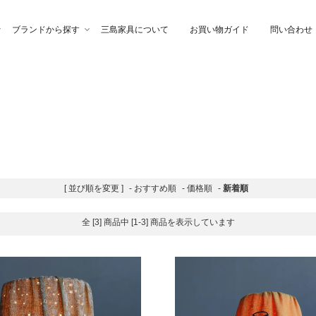
ブランドから探す
三島家具について
お買い物ガイド
問い合わせ
ファ
高幸作
チェア
イブル
納家具
石製作所
ベッド
サイトーウッド
[ 並び順を変更 ]
-
おすすめ順
-
価格順
-
新着順
グ・ファブリック
ぎらまりこ
照 明
tetra（テトラ）
全 [3] 商品中 [1-3] 商品を表示しています
ウトレット
ガノインテリア
にじゆら