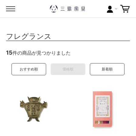
カテゴリー
フレグランス
ブランドから探す
15
件の商品が見つかりました
問い合わせ
おすすめ順
価格順
新着順
当店について
お買い物ガイド
ポイントについて
配送料について
ラッピングについて